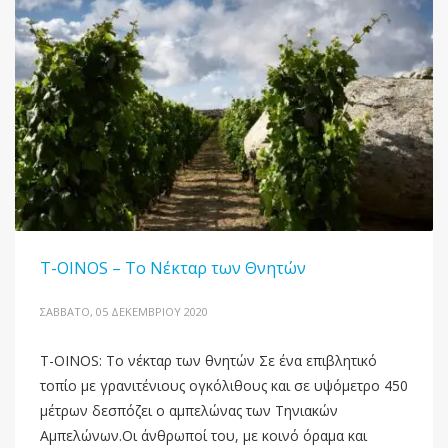
T-OINOS – Το Νέκταρ των Θνητών
ΣΆΒΒΑΤΟ, 05 ΔΕΚΕΜΒΡΊΟΥ 2020
T-OINOS: Το νέκταρ των θνητών Σε ένα επιβλητικό
τοπίο με γρανιτένιους ογκόλιθους και σε υψόμετρο 450
μέτρων δεσπόζει ο αμπελώνας των Τηνιακών
Αμπελώνων.Οι άνθρωποί του, με κοινό όραμα και