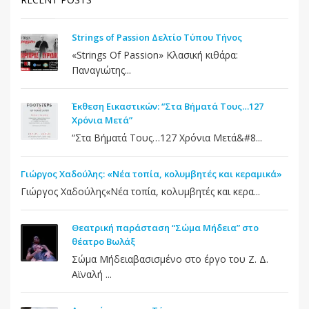
Strings of Passion Δελτίο Τύπου Τήνος
«Strings Of Passion» Κλασική κιθάρα:
Παναγιώτης...
Έκθεση Εικαστικών: “Στα Βήματά Τους…127
Χρόνια Μετά”
“Στα Βήματά Τους…127 Χρόνια Μετά&#8...
Γιώργος Χαδούλης: «Νέα τοπία, κολυμβητές και κεραμικά»
Γιώργος Χαδούλης«Νέα τοπία, κολυμβητές και κερα...
Θεατρική παράσταση “Σώμα Μήδεια” στο
θέατρο Βωλάξ
Σώμα Μήδειαβασισμένο στο έργο του Ζ. Δ.
Αϊναλή ...