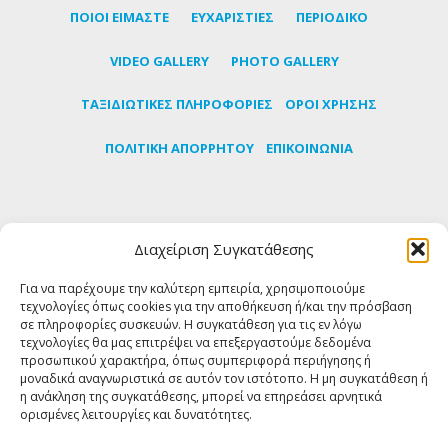
ΠΟΙΟΙ ΕΙΜΑΣΤΕ
ΕΥΧΑΡΙΣΤΙΕΣ
ΠΕΡΙΟΔΙΚΟ
VIDEO GALLERY
PHOTO GALLERY
TΑΞΙΔΙΩΤΙΚΕΣ ΠΛΗΡΟΦΟΡΙΕΣ
ΟΡΟΙ ΧΡΗΣΗΣ
ΠΟΛΙΤΙΚΗ ΑΠΟΡΡΗΤΟΥ
ΕΠΙΚΟΙΝΩΝΙΑ
Εγγραφείτε στο newsletter μας για να μαθαίνετε
Διαχείριση Συγκατάθεσης
πρώτοι τα τελευταία νέα για την Τήνο
Για να παρέχουμε την καλύτερη εμπειρία, χρησιμοποιούμε
τεχνολογίες όπως cookies για την αποθήκευση ή/και την πρόσβαση
ΕΓΓΡΑΦΗ
σε πληροφορίες συσκευών. Η συγκατάθεση για τις εν λόγω
τεχνολογίες θα μας επιτρέψει να επεξεργαστούμε δεδομένα
προσωπικού χαρακτήρα, όπως συμπεριφορά περιήγησης ή
FOLLOW US
μοναδικά αναγνωριστικά σε αυτόν τον ιστότοπο. Η μη συγκατάθεση ή
η ανάκληση της συγκατάθεσης, μπορεί να επηρεάσει αρνητικά
ορισμένες λειτουργίες και δυνατότητες.