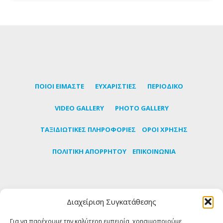
ΠΟΙΟΙ ΕΙΜΑΣΤΕ
ΕΥΧΑΡΙΣΤΙΕΣ
ΠΕΡΙΟΔΙΚΟ
VIDEO GALLERY
PHOTO GALLERY
TΑΞΙΔΙΩΤΙΚΕΣ ΠΛΗΡΟΦΟΡΙΕΣ
ΟΡΟΙ ΧΡΗΣΗΣ
ΠΟΛΙΤΙΚΗ ΑΠΟΡΡΗΤΟΥ
ΕΠΙΚΟΙΝΩΝΙΑ
Εγγραφείτε στο newsletter μας για να μαθαίνετε
Διαχείριση Συγκατάθεσης
πρώτοι τα τελευταία νέα για την Τήνο
Για να παρέχουμε την καλύτερη εμπειρία, χρησιμοποιούμε