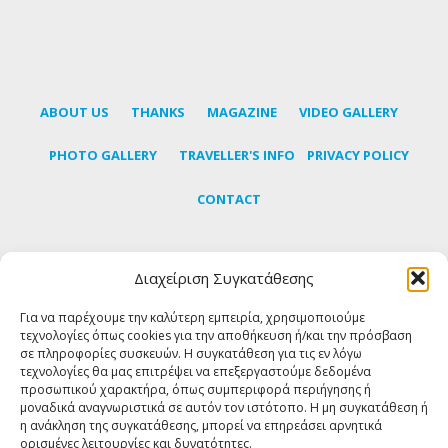
ABOUT US
THANKS
MAGAZINE
VIDEO GALLERY
PHOTO GALLERY
TRAVELLER'S INFO
PRIVACY POLICY
CONTACT
Διαχείριση Συγκατάθεσης
Subscribe to our newsletter to learn the latest news
about Tinos
Για να παρέχουμε την καλύτερη εμπειρία, χρησιμοποιούμε
τεχνολογίες όπως cookies για την αποθήκευση ή/και την πρόσβαση
σε πληροφορίες συσκευών. Η συγκατάθεση για τις εν λόγω
SUBSCRIBE
τεχνολογίες θα μας επιτρέψει να επεξεργαστούμε δεδομένα
προσωπικού χαρακτήρα, όπως συμπεριφορά περιήγησης ή
μοναδικά αναγνωριστικά σε αυτόν τον ιστότοπο. Η μη συγκατάθεση ή
η ανάκληση της συγκατάθεσης, μπορεί να επηρεάσει αρνητικά
FOLLOW US
ορισμένες λειτουργίες και δυνατότητες.