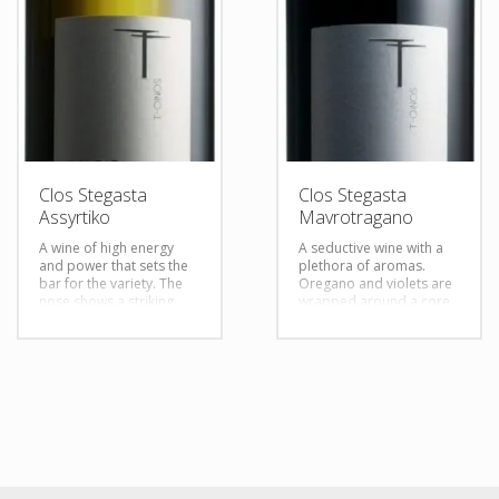
Clos Stegasta
Clos Stegasta
Assyrtiko
Mavrotragano
A wine of high energy
A seductive wine with a
and power that sets the
plethora of aromas.
bar for the variety. The
Oregano and violets are
nose shows a striking
wrapped around a core
combination of citrus
of dark cherries, green
and honeysuckle along
pepper and espresso
crushed rocks nuances.
roast. The palate sets the
The palate is vibrant and
ground along with the
focused ringing with
velvety tannins cutting
flavor and movement.
through a complex and
complete finish.