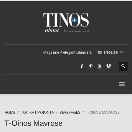
Magazine 4 elegant islanders
ENGLISH
HOME
ΤΟΠΙΚΆ ΠΡΟΪΌΝΤΑ
BEVERAGES
T-ΟINOS MAVROSE
T-Οinos Mavrose