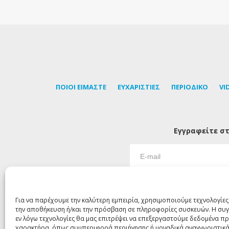
ΠΟΙΟΙ ΕΙΜΑΣΤΕ
ΕΥΧΑΡΙΣΤΙΕΣ
ΠΕΡΙΟΔΙΚΟ
VI
Εγγραφείτε στ
Για να παρέχουμε την καλύτερη εμπειρία, χρησιμοποιούμε τεχνολογίες
την αποθήκευση ή/και την πρόσβαση σε πληροφορίες συσκευών. Η συγ
εν λόγω τεχνολογίες θα μας επιτρέψει να επεξεργαστούμε δεδομένα 
χαρακτήρα, όπως συμπεριφορά περιήγησης ή μοναδικά αναγνωριστικά