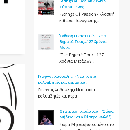
Strings of Passion Δελτίο
Τύπου Τήνος
«Strings Of Passion» Κλασική
κιθάρα: Παναγιώτης...
Έκθεση Εικαστικών: “Στα
Βήματά Τους…127 Χρόνια
Μετά”
“Στα Βήματά Τους…127
Χρόνια Μετά&#8...
Γιώργος Χαδούλης: «Νέα τοπία,
κολυμβητές και κεραμικά»
Γιώργος Χαδούλης«Νέα τοπία,
κολυμβητές και κερα...
Θεατρική παράσταση “Σώμα
Μήδεια” στο θέατρο Βωλάξ
Σώμα Μήδειαβασισμένο στο