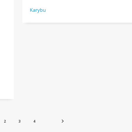
Karybu
2
3
4