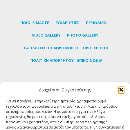
ΠΟΙΟΙ ΕΙΜΑΣΤΕ
ΕΥΧΑΡΙΣΤΙΕΣ
ΠΕΡΙΟΔΙΚΟ
VIDEO GALLERY
PHOTO GALLERY
TΑΞΙΔΙΩΤΙΚΕΣ ΠΛΗΡΟΦΟΡΙΕΣ
ΟΡΟΙ ΧΡΗΣΗΣ
ΠΟΛΙΤΙΚΗ ΑΠΟΡΡΗΤΟΥ
ΕΠΙΚΟΙΝΩΝΙΑ
Εγγραφείτε στο newsletter μας για να μαθαίνετε
Διαχείριση Συγκατάθεσης
πρώτοι τα τελευταία νέα για την Τήνο
Για να παρέχουμε την καλύτερη εμπειρία, χρησιμοποιούμε
τεχνολογίες όπως cookies για την αποθήκευση ή/και την πρόσβαση
ΕΓΓΡΑΦΗ
σε πληροφορίες συσκευών. Η συγκατάθεση για τις εν λόγω
τεχνολογίες θα μας επιτρέψει να επεξεργαστούμε δεδομένα
προσωπικού χαρακτήρα, όπως συμπεριφορά περιήγησης ή
FOLLOW US
μοναδικά αναγνωριστικά σε αυτόν τον ιστότοπο. Η μη συγκατάθεση ή