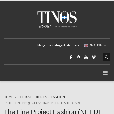
Magazine 4 elegant islanders
ENGLISH
HOME
ΤΟΠΙΚΆ ΠΡΟΪΌΝΤΑ
FASHION
THE LINE PROJECT FASHION (NEEDLE & THREAD)
The Line Project Fashion (NEEDLE