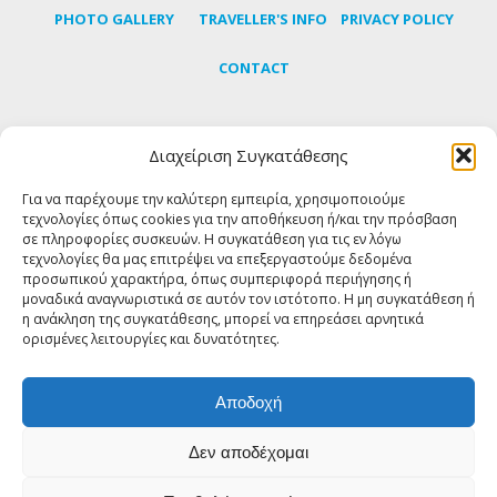
Colour: Crosta Blue
PHOTO GALLERY
TRAVELLER'S INFO
PRIVACY POLICY
Materials: 99% cow
leather, 1% rubber
Heel height: 1cm
CONTACT
AGS sandals are made by
using chemical-free
natural tan leather and
will comfortably wear in
Διαχείριση Συγκατάθεσης
Subscribe to our newsletter to learn the latest news
quickly and age to
perfection.
Handmade in
about Tinos
Για να παρέχουμε την καλύτερη εμπειρία, χρησιμοποιούμε
Greece
τεχνολογίες όπως cookies για την αποθήκευση ή/και την πρόσβαση
σε πληροφορίες συσκευών. Η συγκατάθεση για τις εν λόγω
SUBSCRIBE
τεχνολογίες θα μας επιτρέψει να επεξεργαστούμε δεδομένα
προσωπικού χαρακτήρα, όπως συμπεριφορά περιήγησης ή
μοναδικά αναγνωριστικά σε αυτόν τον ιστότοπο. Η μη συγκατάθεση ή
η ανάκληση της συγκατάθεσης, μπορεί να επηρεάσει αρνητικά
FOLLOW US
ορισμένες λειτουργίες και δυνατότητες.
Αποδοχή
Δεν αποδέχομαι
© Copyright 2018 Tinos About - All rights reserved