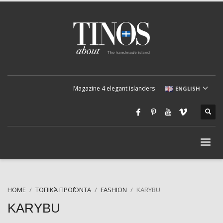
Magazine 4 elegant islanders
ENGLISH
HOME
ΤΟΠΙΚΆ ΠΡΟΪΌΝΤΑ
FASHION
KARYBU
KARYBU