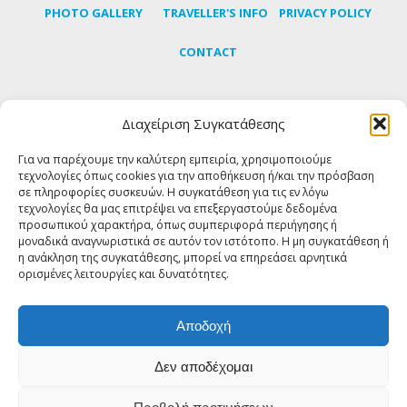
PHOTO GALLERY
TRAVELLER'S INFO
PRIVACY POLICY
CONTACT
Διαχείριση Συγκατάθεσης
Subscribe to our newsletter to learn the latest news
about Tinos
Για να παρέχουμε την καλύτερη εμπειρία, χρησιμοποιούμε
τεχνολογίες όπως cookies για την αποθήκευση ή/και την πρόσβαση
σε πληροφορίες συσκευών. Η συγκατάθεση για τις εν λόγω
SUBSCRIBE
τεχνολογίες θα μας επιτρέψει να επεξεργαστούμε δεδομένα
προσωπικού χαρακτήρα, όπως συμπεριφορά περιήγησης ή
μοναδικά αναγνωριστικά σε αυτόν τον ιστότοπο. Η μη συγκατάθεση ή
η ανάκληση της συγκατάθεσης, μπορεί να επηρεάσει αρνητικά
FOLLOW US
ορισμένες λειτουργίες και δυνατότητες.
Αποδοχή
Δεν αποδέχομαι
© Copyright 2018 Tinos About - All rights reserved