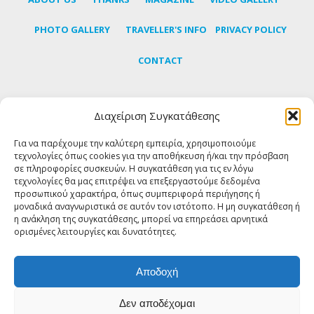
PHOTO GALLERY
TRAVELLER'S INFO
PRIVACY POLICY
CONTACT
Διαχείριση Συγκατάθεσης
Subscribe to our newsletter to learn the latest news
about Tinos
Για να παρέχουμε την καλύτερη εμπειρία, χρησιμοποιούμε
τεχνολογίες όπως cookies για την αποθήκευση ή/και την πρόσβαση
σε πληροφορίες συσκευών. Η συγκατάθεση για τις εν λόγω
SUBSCRIBE
τεχνολογίες θα μας επιτρέψει να επεξεργαστούμε δεδομένα
προσωπικού χαρακτήρα, όπως συμπεριφορά περιήγησης ή
μοναδικά αναγνωριστικά σε αυτόν τον ιστότοπο. Η μη συγκατάθεση ή
η ανάκληση της συγκατάθεσης, μπορεί να επηρεάσει αρνητικά
FOLLOW US
ορισμένες λειτουργίες και δυνατότητες.
Αποδοχή
Δεν αποδέχομαι
© Copyright 2018 Tinos About - All rights reserved