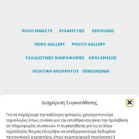
ΠΟΙΟΙ ΕΙΜΑΣΤΕ
ΕΥΧΑΡΙΣΤΙΕΣ
ΠΕΡΙΟΔΙΚΟ
VIDEO GALLERY
PHOTO GALLERY
TΑΞΙΔΙΩΤΙΚΕΣ ΠΛΗΡΟΦΟΡΙΕΣ
ΟΡΟΙ ΧΡΗΣΗΣ
ΠΟΛΙΤΙΚΗ ΑΠΟΡΡΗΤΟΥ
ΕΠΙΚΟΙΝΩΝΙΑ
Εγγραφείτε στο newsletter μας για να μαθαίνετε
Διαχείριση Συγκατάθεσης
πρώτοι τα τελευταία νέα για την Τήνο
Για να παρέχουμε την καλύτερη εμπειρία, χρησιμοποιούμε
τεχνολογίες όπως cookies για την αποθήκευση ή/και την πρόσβαση
ΕΓΓΡΑΦΗ
σε πληροφορίες συσκευών. Η συγκατάθεση για τις εν λόγω
τεχνολογίες θα μας επιτρέψει να επεξεργαστούμε δεδομένα
προσωπικού χαρακτήρα, όπως συμπεριφορά περιήγησης ή