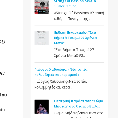
Strings of Passion Δελτίο
Τύπου Τήνος
«Strings Of Passion» Κλασική
κιθάρα: Παναγιώτης...
Έκθεση Εικαστικών: “Στα
Βήματά Τους…127 Χρόνια
ου
Μετά”
“Στα Βήματά Τους…127
Χρόνια Μετά&#8...
Γιώργος Χαδούλης: «Νέα τοπία,
ρα
κολυμβητές και κεραμικά»
Γιώργος Χαδούλης«Νέα τοπία,
κολυμβητές και κερα...
ίου
Θεατρική παράσταση “Σώμα
Μήδεια” στο θέατρο Βωλάξ
σία
Σώμα Μήδειαβασισμένο στο