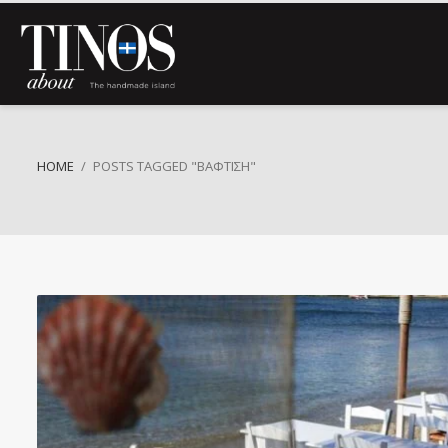
HOME
POSTS TAGGED "ΒΆΦΤΙΣΗ"