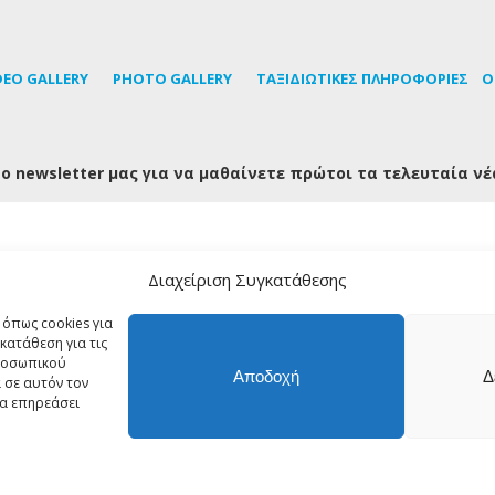
DEO GALLERY
PHOTO GALLERY
TΑΞΙΔΙΩΤΙΚΕΣ ΠΛΗΡΟΦΟΡΙΕΣ
Ο
ο newsletter μας για να μαθαίνετε πρώτοι τα τελευταία νέ
Διαχείριση Συγκατάθεσης
FOLLOW US
 όπως cookies για
κατάθεση για τις
προσωπικού
Αποδοχή
Δ
 σε αυτόν τον
 Copyright 2018 Tinos About - All rights reserved | Powered by
Shell-
να επηρεάσει