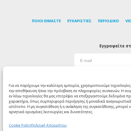
ΠΟΙΟΙ ΕΙΜΑΣΤΕ
ΕΥΧΑΡΙΣΤΙΕΣ
ΠΕΡΙΟΔΙΚΟ
VI
Εγγραφείτε στ
Για να παρέχουμε την καλύτερη εμπειρία, χρησιμοποιούμε τεχνολογίες
την αποθήκευση ή/και την πρόσβαση σε πληροφορίες συσκευών. Η συγ
εν λόγω τεχνολογίες θα μας επιτρέψει να επεξεργαστούμε δεδομένα 
χαρακτήρα, όπως συμπεριφορά περιήγησης ή μοναδικά αναγνωριστικά
©
ιστότοπο. Η μη συγκατάθεση ή η ανάκληση της συγκατάθεσης, μπορεί 
αρνητικά ορισμένες λειτουργίες και δυνατότητες.
Cookie Policy
Πολιτική Απορρήτου