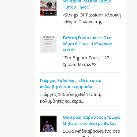
Strings of Passion Δελτίο
Τύπου Τήνος
«Strings Of Passion» Κλασική
κιθάρα: Παναγιώτης...
Έκθεση Εικαστικών: “Στα
Βήματά Τους…127 Χρόνια
Μετά”
“Στα Βήματά Τους…127
Χρόνια Μετά&#8...
Γιώργος Χαδούλης: «Νέα τοπία,
κολυμβητές και κεραμικά»
Γιώργος Χαδούλης«Νέα τοπία,
κολυμβητές και κερα...
Θεατρική παράσταση “Σώμα
Μήδεια” στο θέατρο Βωλάξ
Σώμα Μήδειαβασισμένο στο