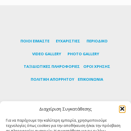
ΠΟΙΟΙ ΕΙΜΑΣΤΕ
ΕΥΧΑΡΙΣΤΙΕΣ
ΠΕΡΙΟΔΙΚΟ
VIDEO GALLERY
PHOTO GALLERY
TΑΞΙΔΙΩΤΙΚΕΣ ΠΛΗΡΟΦΟΡΙΕΣ
ΟΡΟΙ ΧΡΗΣΗΣ
ΠΟΛΙΤΙΚΗ ΑΠΟΡΡΗΤΟΥ
ΕΠΙΚΟΙΝΩΝΙΑ
Εγγραφείτε στο newsletter μας για να μαθαίνετε
Διαχείριση Συγκατάθεσης
πρώτοι τα τελευταία νέα για την Τήνο
Για να παρέχουμε την καλύτερη εμπειρία, χρησιμοποιούμε
τεχνολογίες όπως cookies για την αποθήκευση ή/και την πρόσβαση
ΕΓΓΡΑΦΗ
σε πληροφορίες συσκευών. Η συγκατάθεση για τις εν λόγω