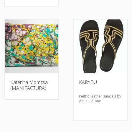
Katerina Momitsa
KARYBU
(MANIFACTURA)
Peitho leather sandals by
Zeus + Δione