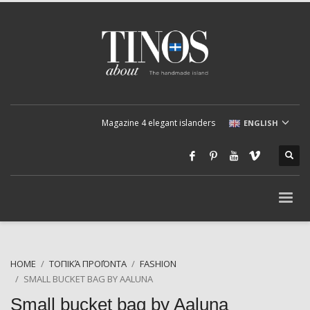
Magazine 4 elegant islanders
ENGLISH
HOME
ΤΟΠΙΚΆ ΠΡΟΪΌΝΤΑ
FASHION
SMALL BUCKET BAG BY AALUNA
Small bucket bag by Aaluna