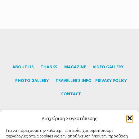
ABOUT US
THANKS
MAGAZINE
VIDEO GALLERY
PHOTO GALLERY
TRAVELLER'S INFO
PRIVACY POLICY
CONTACT
Διαχείριση Συγκατάθεσης
Subscribe to our newsletter to learn the latest news
about Tinos
Για να παρέχουμε την καλύτερη εμπειρία, χρησιμοποιούμε
τεχνολογίες όπως cookies για την αποθήκευση ή/και την πρόσβαση