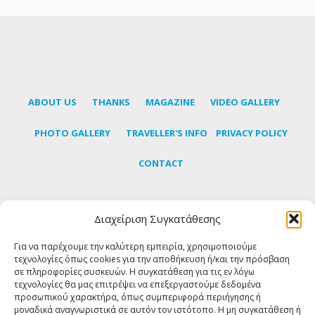
ABOUT US
THANKS
MAGAZINE
VIDEO GALLERY
PHOTO GALLERY
TRAVELLER'S INFO
PRIVACY POLICY
CONTACT
Διαχείριση Συγκατάθεσης
Subscribe to our newsletter to learn the latest news
about Tinos
Για να παρέχουμε την καλύτερη εμπειρία, χρησιμοποιούμε
τεχνολογίες όπως cookies για την αποθήκευση ή/και την πρόσβαση
σε πληροφορίες συσκευών. Η συγκατάθεση για τις εν λόγω
SUBSCRIBE
τεχνολογίες θα μας επιτρέψει να επεξεργαστούμε δεδομένα
προσωπικού χαρακτήρα, όπως συμπεριφορά περιήγησης ή
μοναδικά αναγνωριστικά σε αυτόν τον ιστότοπο. Η μη συγκατάθεση ή