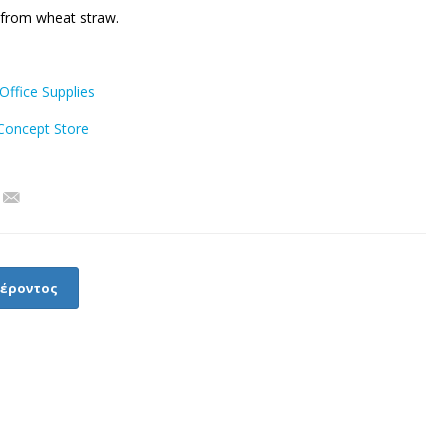
p from wheat straw.
Office Supplies
oncept Store
φέροντος