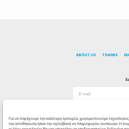
ABOUT US
THANKS
M
S
Για να παρέχουμε την καλύτερη εμπειρία, χρησιμοποιούμε τεχνολογίες
την αποθήκευση ή/και την πρόσβαση σε πληροφορίες συσκευών. Η συγ
εν λόγω τεχνολογίες θα μας επιτρέψει να επεξεργαστούμε δεδομένα 