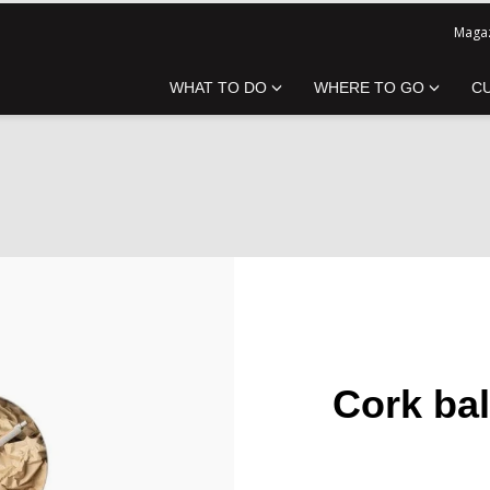
Magaz
WHAT TO DO
WHERE TO GO
C
Cork bal