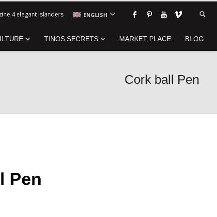
ine 4 elegant islanders
ENGLISH
ULTURE
TINOS SECRETS
MARKET PLACE
BLOG
Cork ball Pen
l Pen