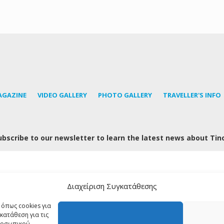
AGAZINE
VIDEO GALLERY
PHOTO GALLERY
TRAVELLER'S INFO
ubscribe to our newsletter to learn the latest news about Tin
Διαχείριση Συγκατάθεσης
FOLLOW US
 όπως cookies για
κατάθεση για τις
προσωπικού