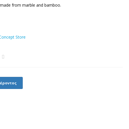
rd made from marble and bamboo.
oncept Store
φέροντος