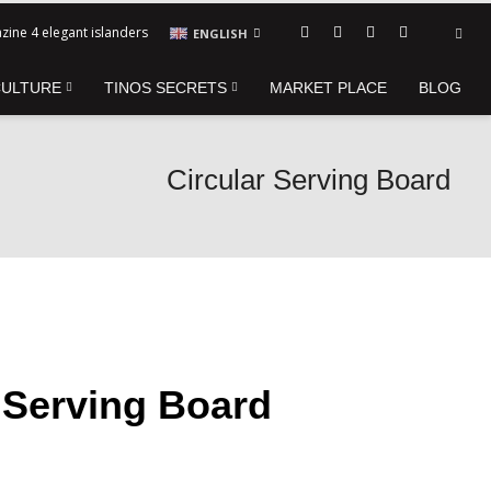
zine 4 elegant islanders
ENGLISH
CULTURE
TINOS SECRETS
MARKET PLACE
BLOG
Circular Serving Board
 Serving Board