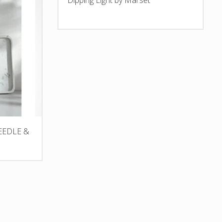
Dipping Light by Marset
NEEDLE &