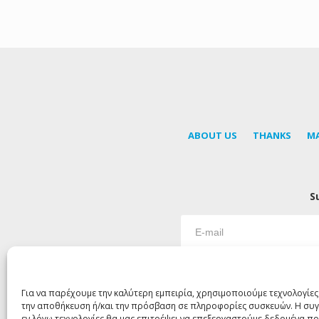
ABOUT US
THANKS
M
S
Για να παρέχουμε την καλύτερη εμπειρία, χρησιμοποιούμε τεχνολογίες
την αποθήκευση ή/και την πρόσβαση σε πληροφορίες συσκευών. Η συγ
εν λόγω τεχνολογίες θα μας επιτρέψει να επεξεργαστούμε δεδομένα 