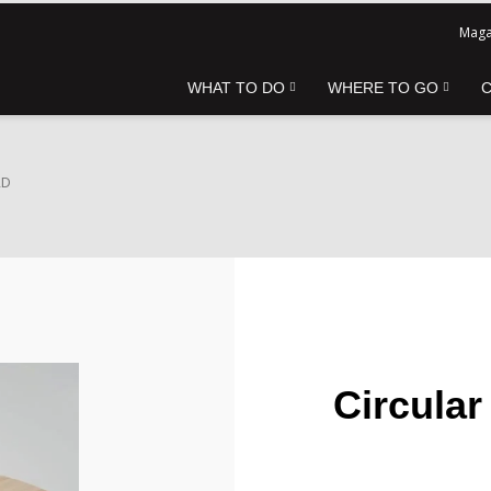
Maga
WHAT TO DO
WHERE TO GO
RD
Circular