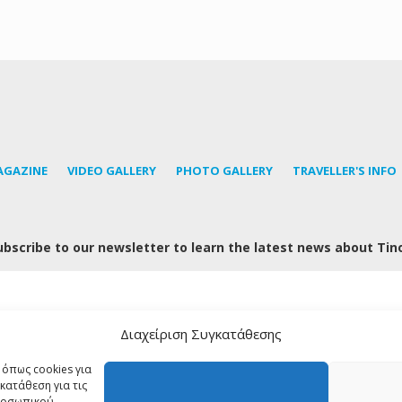
AGAZINE
VIDEO GALLERY
PHOTO GALLERY
TRAVELLER'S INFO
ubscribe to our newsletter to learn the latest news about Tin
Διαχείριση Συγκατάθεσης
FOLLOW US
 όπως cookies για
κατάθεση για τις
προσωπικού