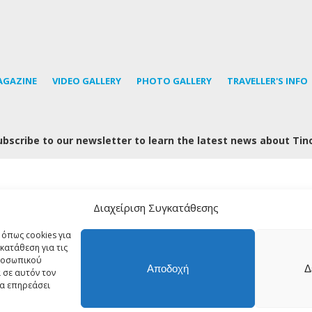
AGAZINE
VIDEO GALLERY
PHOTO GALLERY
TRAVELLER'S INFO
ubscribe to our newsletter to learn the latest news about Tin
Διαχείριση Συγκατάθεσης
FOLLOW US
 όπως cookies για
κατάθεση για τις
προσωπικού
Αποδοχή
Δ
 σε αυτόν τον
© Copyright 2018 Tinos About - All rights reserved
να επηρεάσει