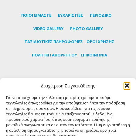
ΠΟΙΟΙ ΕΙΜΑΣΤΕ
ΕΥΧΑΡΙΣΤΙΕΣ
ΠΕΡΙΟΔΙΚΟ
VIDEO GALLERY
PHOTO GALLERY
TΑΞΙΔΙΩΤΙΚΕΣ ΠΛΗΡΟΦΟΡΙΕΣ
ΟΡΟΙ ΧΡΗΣΗΣ
ΠΟΛΙΤΙΚΗ ΑΠΟΡΡΗΤΟΥ
ΕΠΙΚΟΙΝΩΝΙΑ
Εγγραφείτε στο newsletter μας για να μαθαίνετε
Διαχείριση Συγκατάθεσης
πρώτοι τα τελευταία νέα για την Τήνο
Για να παρέχουμε την καλύτερη εμπειρία, χρησιμοποιούμε
τεχνολογίες όπως cookies για την αποθήκευση ή/και την πρόσβαση
ΕΓΓΡΑΦΗ
σε πληροφορίες συσκευών. Η συγκατάθεση για τις εν λόγω
τεχνολογίες θα μας επιτρέψει να επεξεργαστούμε δεδομένα
προσωπικού χαρακτήρα, όπως συμπεριφορά περιήγησης ή
FOLLOW US
μοναδικά αναγνωριστικά σε αυτόν τον ιστότοπο. Η μη συγκατάθεση ή
η ανάκληση της συγκατάθεσης, μπορεί να επηρεάσει αρνητικά
ορισμένες λειτουργίες και δυνατότητες.