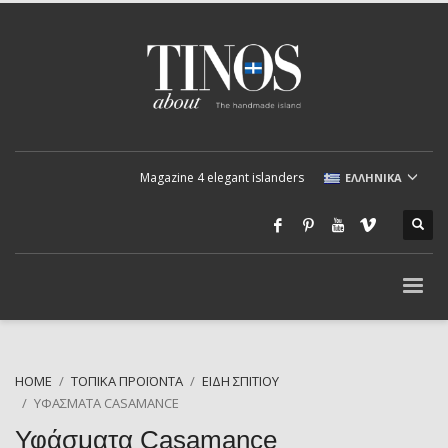
Magazine 4 elegant islanders
ΕΛΛΗΝΙΚΆ
HOME
ΤΟΠΙΚΆ ΠΡΟΪΌΝΤΑ
ΕΊΔΗ ΣΠΙΤΙΟΎ
ΥΦΆΣΜΑΤΑ CASAMANCE
Υφάσματα Casamance