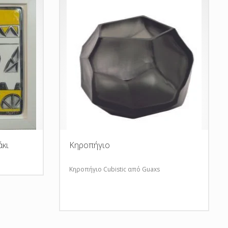
άκι
Κηροπήγιο
Κηροπήγιο Cubistic από Guaxs