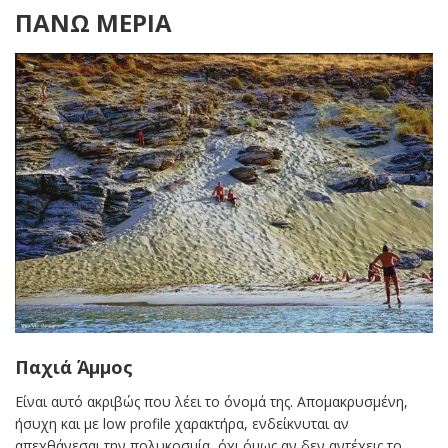
ΠΑΝΩ ΜΕΡΙΑ
Παχιά Άμμος
Είναι αυτό ακριβώς που λέει το όνομά της. Απομακρυσμένη,
ήσυχη και με low profile χαρακτήρα, ενδείκνυται αν
απεχθάνεσαι την πολυκοσμία, όχι όμως αν δεν αντέχεις το