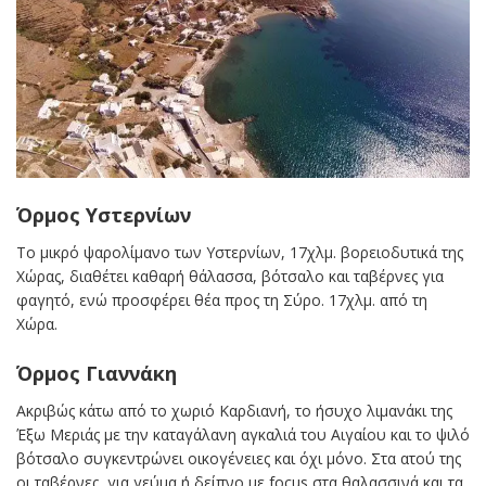
Όρμος Υστερνίων
Το μικρό ψαρολίμανο των Υστερνίων, 17χλμ. βορειοδυτικά της
Χώρας, διαθέτει καθαρή θάλασσα, βότσαλο και ταβέρνες για
φαγητό, ενώ προσφέρει θέα προς τη Σύρο. 17χλμ. από τη
Χώρα.
Όρμος Γιαννάκη
Ακριβώς κάτω από το χωριό Καρδιανή, το ήσυχο λιμανάκι της
Έξω Μεριάς με την καταγάλανη αγκαλιά του Αιγαίου και το ψιλό
βότσαλο συγκεντρώνει οικογένειες και όχι μόνο. Στα ατού της
οι ταβέρνες, για γεύμα ή δείπνο με focus στα θαλασσινά και τα