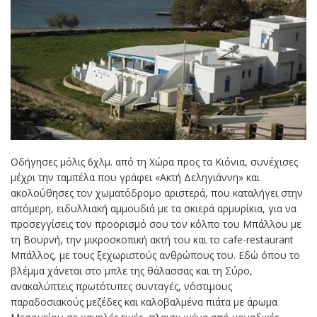
Οδήγησες μόλις 6χλμ. από τη Χώρα προς τα Κιόνια, συνέχισες
μέχρι την ταμπέλα που γράφει «Ακτή Δεληγιάννη» και
ακολούθησες τον χωματόδρομο αριστερά, που καταλήγει στην
απόμερη, ειδυλλιακή αμμουδιά με τα σκιερά αρμυρίκια, για να
προσεγγίσεις τον προορισμό σου τον κόλπο του Μπάλλου με
τη Βουρνή, την μικροσκοπική ακτή του και το cafe-restaurant
Μπάλλος, με τους ξεχωριστούς ανθρώπους του. Εδώ όπου το
βλέμμα χάνεται στο μπλε της θάλασσας και τη Σύρο,
ανακαλύπτεις πρωτότυπες συνταγές, νόστιμους
παραδοσιακούς μεζέδες και καλοβαλμένα πιάτα με άρωμα