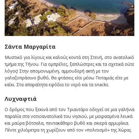
Σάντα Μαργαρίτα
Μυστικό για λίγους και καλούς κοντά στη Στενή, στο ανατολικό
τμήμα της Τήνου. Για ομπρέλες, ξαπλώστρες και τα σχετικά ούτε
λόγος! Στην απομονωμένη, αμμουδερή ακτή με τον
γαλαζοπράσινο βυθό, θα φτάσεις είτε μέσω Ποταμιάς είτε με
καΐκι. Στα απαραίτητα εφόδια το νερό και τα snacks.
Λυχναφτιά
Ο δρόμος που ξεκινά από τον Τριαντάρο οδηγεί σε μια γαλήνια
παραλία στα νοτιοανατολικά του νησιού, με μοιρασμένα λευκά
και μαύρα βότσαλα, πεντακάθαρο βυθό και σκιερά αρμυρίκια.
Πέντε χιλιόμετρα τη χωρίζουν από τον «πολιτισμό» της Χώρας.