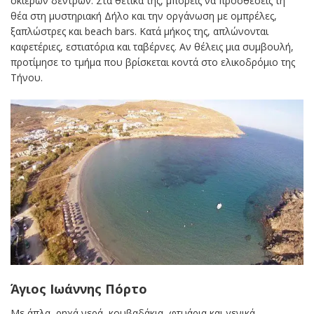
σκιερών δέντρων. Στα θετικά της, μπορείς να προσθέσεις τη
θέα στη μυστηριακή Δήλο και την οργάνωση με ομπρέλες,
ξαπλώστρες και beach bars. Κατά μήκος της, απλώνονται
καφετέριες, εστιατόρια και ταβέρνες. Αν θέλεις μια συμβουλή,
προτίμησε το τμήμα που βρίσκεται κοντά στο ελικοδρόμιο της
Τήνου.
Άγιος Ιωάννης Πόρτο
Με άπλα, ρηχά νερά, κουβαδάκια, φτυάρια και γενικά