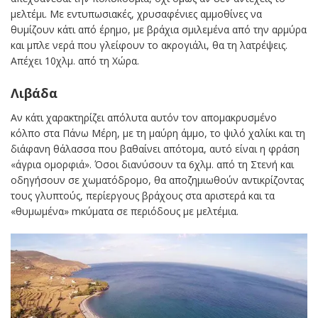
μελτέμι. Με εντυπωσιακές, χρυσαφένιες αμμοθίνες να
θυμίζουν κάτι από έρημο, με βράχια σμιλεμένα από την αρμύρα
και μπλε νερά που γλείφουν το ακρογιάλι, θα τη λατρέψεις.
Απέχει 10χλμ. από τη Χώρα.
Λιβάδα
Αν κάτι χαρακτηρίζει απόλυτα αυτόν τον απομακρυσμένο
κόλπο στα Πάνω Μέρη, με τη μαύρη άμμο, το ψιλό χαλίκι και τη
διάφανη θάλασσα που βαθαίνει απότομα, αυτό είναι η φράση
«άγρια ομορφιά». Όσοι διανύσουν τα 6χλμ. από τη Στενή και
οδηγήσουν σε χωματόδρομο, θα αποζημιωθούν αντικρίζοντας
τους γλυπτούς, περίεργους βράχους στα αριστερά και τα
«θυμωμένα» mκύματα σε περιόδους με μελτέμια.