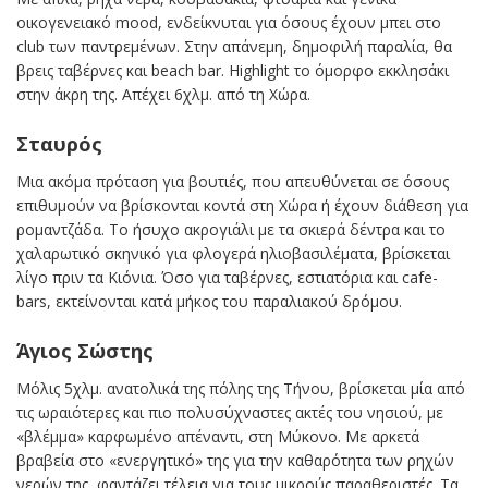
οικογενειακό mood, ενδείκνυται για όσους έχουν μπει στο
club των παντρεμένων. Στην απάνεμη, δημοφιλή παραλία, θα
βρεις ταβέρνες και beach bar. Highlight το όμορφο εκκλησάκι
στην άκρη της. Απέχει 6χλμ. από τη Χώρα.
Σταυρός
Μια ακόμα πρόταση για βουτιές, που απευθύνεται σε όσους
επιθυμούν να βρίσκονται κοντά στη Χώρα ή έχουν διάθεση για
ρομαντζάδα. Το ήσυχο ακρογιάλι με τα σκιερά δέντρα και το
χαλαρωτικό σκηνικό για φλογερά ηλιοβασιλέματα, βρίσκεται
λίγο πριν τα Κιόνια. Όσο για ταβέρνες, εστιατόρια και cafe-
bars, εκτείνονται κατά μήκος του παραλιακού δρόμου.
Άγιος Σώστης
Μόλις 5χλμ. ανατολικά της πόλης της Τήνου, βρίσκεται μία από
τις ωραιότερες και πιο πολυσύχναστες ακτές του νησιού, με
«βλέμμα» καρφωμένο απέναντι, στη Μύκονο. Με αρκετά
βραβεία στο «ενεργητικό» της για την καθαρότητα των ρηχών
νερών της, φαντάζει τέλεια για τους μικρούς παραθεριστές. Τα