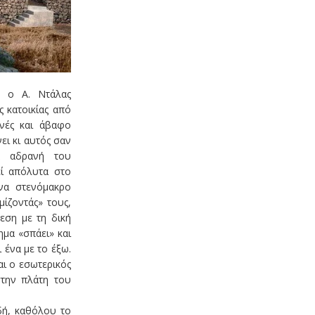
υ ο Α. Ντάλας
ς κατοικίας από
νές και άβαφο
ει κι αυτός σαν
α αδρανή του
ί απόλυτα στο
να στενόμακρο
ίζοντάς» τους,
εση με τη δική
ημα «σπάει» και
 ένα με το έξω.
αι ο εσωτερικός
στην πλάτη του
δή, καθόλου το