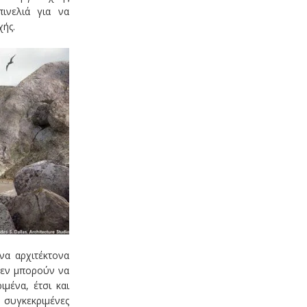
ινελιά για να
χής.
α αρχιτέκτονα
δεν μπορούν να
μένα, έτσι και
υγκεκριμένες