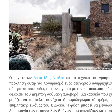
Ο αρχιτέκτων
Αριστείδης Ντάλας
και το τεχνικό του γραφείο
πρόκληση αυτή∙ για λογαριασμό ενός ζευγαριού αναρριχητών
σήμερα κατασκευάζει, σε συνεργασία με την κατασκευαστική 
de.co.de. του Δημήτρη Λούβαρη (Σαλβαρά) μια κατοικία που 
μοιάζει να αποτελεί συνέχεια ή συμπληρωματικό τμήμα, τ
επιβλητικής εικόνας του Βώλακα. Η φύση μπορεί να μεγαλο
δημιουργία των στρογγυλών βράχων που φαντάζουν ως φυσι