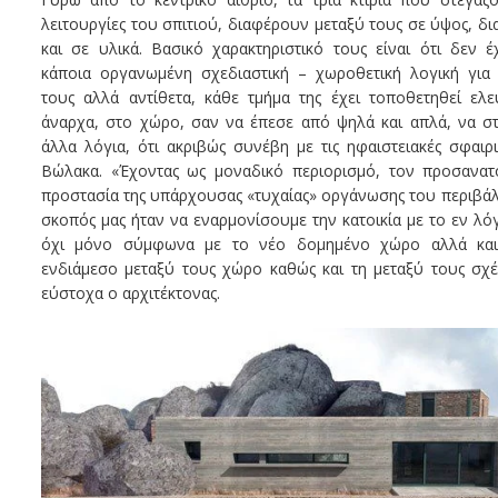
λειτουργίες του σπιτιού, διαφέρουν μεταξύ τους σε ύψος, δι
και σε υλικά. Βασικό χαρακτηριστικό τους είναι ότι δεν έ
κάποια οργανωμένη σχεδιαστική – χωροθετική λογική για
τους αλλά αντίθετα, κάθε τμήμα της έχει τοποθετηθεί ελ
άναρχα, στο χώρο, σαν να έπεσε από ψηλά και απλά, να στ
άλλα λόγια, ότι ακριβώς συνέβη με τις ηφαιστειακές σφαιρι
Βώλακα. «Έχοντας ως μοναδικό περιορισμό, τον προσανατ
προστασία της υπάρχουσας «τυχαίας» οργάνωσης του περιβά
σκοπός μας ήταν να εναρμονίσουμε την κατοικία με το εν λό
όχι μόνο σύμφωνα με το νέο δομημένο χώρο αλλά κα
ενδιάμεσο μεταξύ τους χώρο καθώς και τη μεταξύ τους σχέ
εύστοχα ο αρχιτέκτονας.