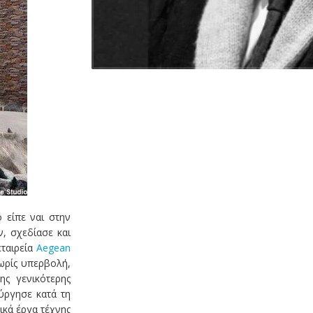
 είπε ναι στην
, σχεδίασε και
εταιρεία
Aegean
χωρίς υπερβολή,
ης γενικότερης
ύργησε κατά τη
κά έργα τέχνης