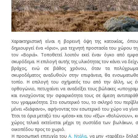
Χαρακτηριστική είναι η βορεινή όψη της κατοικίας, όπο
δημιουργεί ένα «όριο», μια τεχνητή προστασία του χώρου τη
τον «Βοριά». Τοποθετεί λοιπόν εκεί έναν όγκο από εμφα
σκυρόδεμα. Η επιλογή αυτής της υλικότητας τον κάνει να δείχν
βράχος, ενώ σε βάθος χρόνου, όταν τα πολύχρωμ
σκυροδέματος αναδυθούν στην επιφάνεια, θα ενσωματωθε
τοπίο. Η επιλογή του σχήματός του από την άλλη, ως έ
ορθογώνιο, πετυχαίνει να αναδείξει τους βώλακες «υπογραμμ
και ενισχύοντας την σφαιρικότητα τους σε άμεση αντιπαράθ
του γραμμικότητα. Στο εσωτερικό του, το σκληρό του περίβλ
μένει «διάφανο», αφήνοντας τον εσωτερικό του χώρο να γίνει
Έτσι τα όρια μεταξύ του «μέσα» και του «έξω» «θολώνουν», κ
χώρος τελικά εκτείνεται μέχρι τη συστάδα των βωλάκων, 
οικοπέδου προς το χωριό.
Η προσωπική επιτυχία του
Α. Ντάλα
, να μην «ταράξει» δηλα