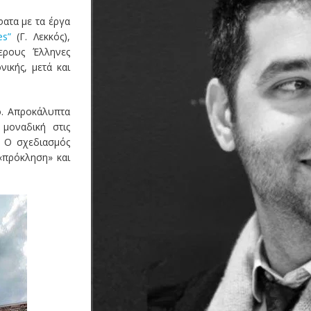
ατα με τα έργα
s”
(Γ. Λεκκός),
ερους Έλληνες
ικής, μετά και
ο. Απροκάλυπτα
 μοναδική στις
. Ο σχεδιασμός
«πρόκληση» και