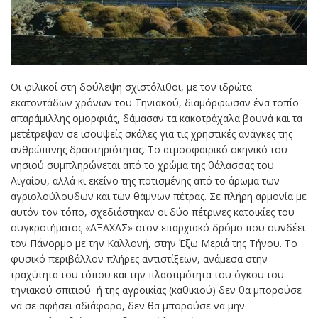
Οι φιλικοί στη δούλεψη σχιστόλιθοι, με τον ιδρώτα
εκατοντάδων χρόνων του Τηνιακού, διαμόρφωσαν ένα τοπίο
απαράμιλλης ομορφιάς, δάμασαν τα κακοτράχαλα βουνά και τα
μετέτρεψαν σε ισοϋψείς σκάλες για τις χρηστικές ανάγκες της
ανθρώπινης δραστηριότητας. Το ατμοσφαιρικό σκηνικό του
νησιού συμπληρώνεται από το χρώμα της θάλασσας του
Αιγαίου, αλλά κι εκείνο της ποτισμένης από το άρωμα των
αγριολούλουδων και των θάμνων πέτρας. Σε πλήρη αρμονία με
αυτόν τον τόπο, σχεδιάστηκαν οι δύο πέτρινες κατοικίες του
συγκροτήματος «ΑΞΑΧΑΣ» στον επαρχιακό δρόμο που συνδέει
τον Πάνορμο με την Καλλονή, στην Έξω Μεριά της Τήνου. Το
φυσικό περιβάλλον πλήρες αντιστίξεων, ανάμεσα στην
τραχύτητα του τόπου και την πλαστιμότητα του όγκου του
τηνιακού σπιτιού ή της αγροικίας (καθικιού) δεν θα μπορούσε
να σε αφήσει αδιάφορο, δεν θα μπορούσε να μην