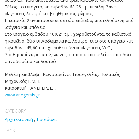
Τέλος, το υπόγειο, με εμβαδόν 68,26 τ.μ. περιλαμβάνει
playroom, λουτρό και βοηθητικούς χώρους.
Η κατοικία 2 αναπτύσσεται σε δύο επίπεδα, αποτελούμενη από
ισόγειο και υπόγειο.
Στο ισόγειο εμβαδού 100,21 τ.μ., χωροθετούνται το καθιστικό,
η κουζίνα, δύο υπνοδωμάτια και λουτρό, ενώ στο υπόγειο –με
εμβαδόν 143,60 τ.μ.- χωροθετούνται playroom, W.C.,
βοηθητικοί χώροι και ξενώνας, ο οποίος αποτελείται από δύο
υπνοδωμάτια και λουτρό.
Μελέτη-επίβλεψη: Κωνσταντίνος Εισαγγελέας, Πολιτικός
Μηχανικός Ε.Μ.Π.
Κατασκευή: “ΑΝΕΓΕΡΣΙΣ”.
www.anegersis.gr
CATEGORY
Αρχιτεκτονική
,
Προτάσεις
TAGS