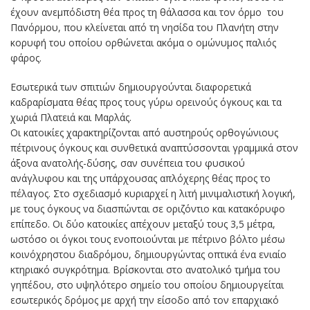
έχουν ανεμπόδιστη θέα προς τη θάλασσα και τον όρμο του
Πανόρμου, που κλείνεται από τη νησίδα του Πλανήτη στην
κορυφή του οποίου ορθώνεται ακόμα ο ομώνυμος παλιός
φάρος.
Εσωτερικά των σπιτιών δημιουργούνται διαφορετικά
καδραρίσματα θέας προς τους γύρω ορεινούς όγκους και τα
χωριά Πλατειά και Μαρλάς.
Οι κατοικίες χαρακτηρίζονται από αυστηρούς ορθογώνιους
πέτρινους όγκους και συνθετικά αναπτύσσονται γραμμικά στον
άξονα ανατολής-δύσης, σαν συνέπεια του φυσικού
ανάγλυφου και της υπάρχουσας απλόχερης θέας προς το
πέλαγος. Στο σχεδιασμό κυριαρχεί η λιτή μινιμαλιστική λογική,
με τους όγκους να διασπώνται σε οριζόντιο και κατακόρυφο
επίπεδο. Οι δύο κατοικίες απέχουν μεταξύ τους 3,5 μέτρα,
ωστόσο οι όγκοι τους ενοποιούνται με πέτρινο βόλτο μέσω
κοινόχρηστου διαδρόμου, δημιουργώντας οπτικά ένα ενιαίο
κτηριακό συγκρότημα. Βρίσκονται στο ανατολικό τμήμα του
γηπέδου, στο υψηλότερο σημείο του οποίου δημιουργείται
εσωτερικός δρόμος με αρχή την είσοδο από τον επαρχιακό