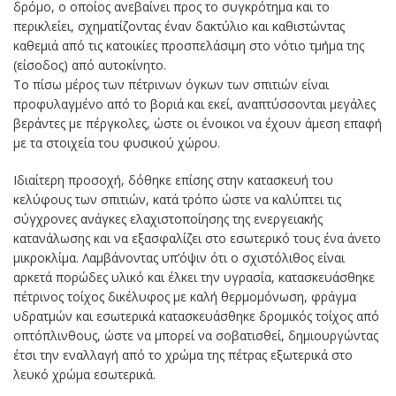
δρόμο, ο οποίος ανεβαίνει προς το συγκρότημα και το
περικλείει, σχηματίζοντας έναν δακτύλιο και καθιστώντας
καθεμιά από τις κατοικίες προσπελάσιμη στο νότιο τμήμα της
(είσοδος) από αυτοκίνητο.
Το πίσω μέρος των πέτρινων όγκων των σπιτιών είναι
προφυλαγμένο από το βοριά και εκεί, αναπτύσσονται μεγάλες
βεράντες με πέργκολες, ώστε οι ένοικοι να έχουν άμεση επαφή
με τα στοιχεία του φυσικού χώρου.
Ιδιαίτερη προσοχή, δόθηκε επίσης στην κατασκευή του
κελύφους των σπιτιών, κατά τρόπο ώστε να καλύπτει τις
σύγχρονες ανάγκες ελαχιστοποίησης της ενεργειακής
κατανάλωσης και να εξασφαλίζει στο εσωτερικό τους ένα άνετο
μικροκλίμα. Λαμβάνοντας υπ’όψιν ότι ο σχιστόλιθος είναι
αρκετά πορώδες υλικό και έλκει την υγρασία, κατασκευάσθηκε
πέτρινος τοίχος δικέλυφος με καλή θερμομόνωση, φράγμα
υδρατμών και εσωτερικά κατασκευάσθηκε δρομικός τοίχος από
οπτόπλινθους, ώστε να μπορεί να σοβατισθεί, δημιουργώντας
έτσι την εναλλαγή από το χρώμα της πέτρας εξωτερικά στο
λευκό χρώμα εσωτερικά.