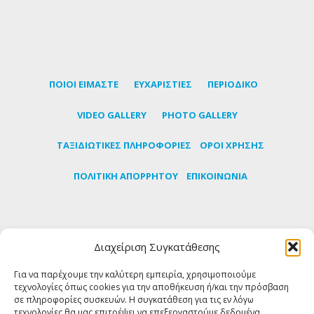
ΠΟΙΟΙ ΕΙΜΑΣΤΕ
ΕΥΧΑΡΙΣΤΙΕΣ
ΠΕΡΙΟΔΙΚΟ
VIDEO GALLERY
PHOTO GALLERY
TΑΞΙΔΙΩΤΙΚΕΣ ΠΛΗΡΟΦΟΡΙΕΣ
ΟΡΟΙ ΧΡΗΣΗΣ
ΠΟΛΙΤΙΚΗ ΑΠΟΡΡΗΤΟΥ
ΕΠΙΚΟΙΝΩΝΙΑ
Εγγραφείτε στο newsletter μας για να μαθαίνετε
Διαχείριση Συγκατάθεσης
πρώτοι τα τελευταία νέα για την Τήνο
Για να παρέχουμε την καλύτερη εμπειρία, χρησιμοποιούμε
τεχνολογίες όπως cookies για την αποθήκευση ή/και την πρόσβαση
ΕΓΓΡΑΦΗ
σε πληροφορίες συσκευών. Η συγκατάθεση για τις εν λόγω
τεχνολογίες θα μας επιτρέψει να επεξεργαστούμε δεδομένα