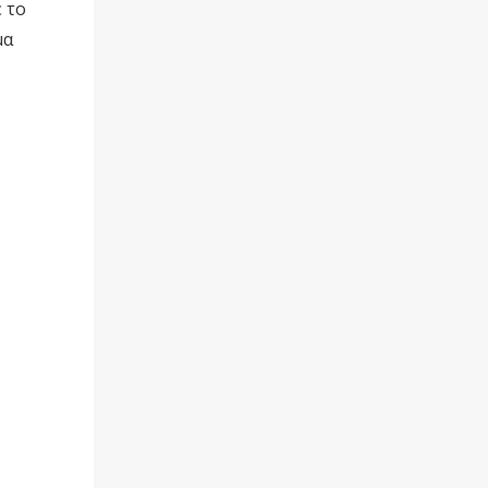
 το
μα