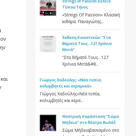
Strings of Passion Δελτίο
Τύπου Τήνος
«Strings Of Passion» Κλασική
κιθάρα: Παναγιώτης...
ά
Έκθεση Εικαστικών: “Στα
χον
Βήματά Τους…127 Χρόνια
την
Μετά”
“Στα Βήματά Τους…127
Χρόνια Μετά&#8...
 και
Γιώργος Χαδούλης: «Νέα τοπία,
κολυμβητές και κεραμικά»
r
Γιώργος Χαδούλης«Νέα τοπία,
κολυμβητές και κερα...
Θεατρική παράσταση “Σώμα
Μήδεια” στο θέατρο Βωλάξ
Σώμα Μήδειαβασισμένο στο