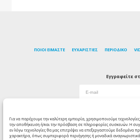
ΠΟΙΟΙ ΕΙΜΑΣΤΕ
ΕΥΧΑΡΙΣΤΙΕΣ
ΠΕΡΙΟΔΙΚΟ
VI
Εγγραφείτε στ
Για να παρέχουμε την καλύτερη εμπειρία, χρησιμοποιούμε τεχνολογίες
την αποθήκευση ή/και την πρόσβαση σε πληροφορίες συσκευών. Η συγ
εν λόγω τεχνολογίες θα μας επιτρέψει να επεξεργαστούμε δεδομένα 
χαρακτήρα, όπως συμπεριφορά περιήγησης ή μοναδικά αναγνωριστικά
©