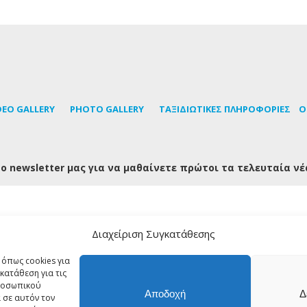
DEO GALLERY
PHOTO GALLERY
TΑΞΙΔΙΩΤΙΚΕΣ ΠΛΗΡΟΦΟΡΙΕΣ
Ο
ο newsletter μας για να μαθαίνετε πρώτοι τα τελευταία νέ
Διαχείριση Συγκατάθεσης
FOLLOW US
 όπως cookies για
κατάθεση για τις
προσωπικού
Αποδοχή
Δ
 σε αυτόν τον
 Copyright 2018 Tinos About - All rights reserved | Powered by
Shell-