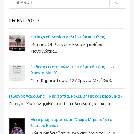
RECENT POSTS
Strings of Passion Δελτίο Τύπου Τήνος
«Strings Of Passion» Κλασική κιθάρα:
Παναγιώτης...
Έκθεση Εικαστικών: “Στα Βήματά Τους…127
Χρόνια Μετά”
“Στα Βήματά Τους…127 Χρόνια Μετά&#8...
Γιώργος Χαδούλης: «Νέα τοπία, κολυμβητές και κεραμικά»
Γιώργος Χαδούλης«Νέα τοπία, κολυμβητές και κερα...
Θεατρική παράσταση “Σώμα Μήδεια” στο
θέατρο Βωλάξ
Σώμα Μήδειαβασισμένο στο έργο του Ζ. Δ.