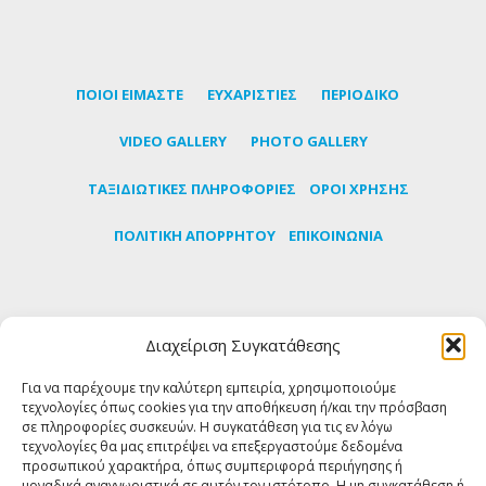
ΠΟΙΟΙ ΕΙΜΑΣΤΕ
ΕΥΧΑΡΙΣΤΙΕΣ
ΠΕΡΙΟΔΙΚΟ
VIDEO GALLERY
PHOTO GALLERY
TΑΞΙΔΙΩΤΙΚΕΣ ΠΛΗΡΟΦΟΡΙΕΣ
ΟΡΟΙ ΧΡΗΣΗΣ
ΠΟΛΙΤΙΚΗ ΑΠΟΡΡΗΤΟΥ
ΕΠΙΚΟΙΝΩΝΙΑ
Εγγραφείτε στο newsletter μας για να μαθαίνετε
Διαχείριση Συγκατάθεσης
πρώτοι τα τελευταία νέα για την Τήνο
Για να παρέχουμε την καλύτερη εμπειρία, χρησιμοποιούμε
τεχνολογίες όπως cookies για την αποθήκευση ή/και την πρόσβαση
ΕΓΓΡΑΦΗ
σε πληροφορίες συσκευών. Η συγκατάθεση για τις εν λόγω
τεχνολογίες θα μας επιτρέψει να επεξεργαστούμε δεδομένα
προσωπικού χαρακτήρα, όπως συμπεριφορά περιήγησης ή
FOLLOW US
μοναδικά αναγνωριστικά σε αυτόν τον ιστότοπο. Η μη συγκατάθεση ή