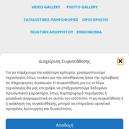
VIDEO GALLERY
PHOTO GALLERY
TΑΞΙΔΙΩΤΙΚΕΣ ΠΛΗΡΟΦΟΡΙΕΣ
ΟΡΟΙ ΧΡΗΣΗΣ
ΠΟΛΙΤΙΚΗ ΑΠΟΡΡΗΤΟΥ
ΕΠΙΚΟΙΝΩΝΙΑ
Εγγραφείτε στο newsletter μας για να μαθαίνετε
Διαχείριση Συγκατάθεσης
πρώτοι τα τελευταία νέα για την Τήνο
Για να παρέχουμε την καλύτερη εμπειρία, χρησιμοποιούμε
τεχνολογίες όπως cookies για την αποθήκευση ή/και την πρόσβαση
ΕΓΓΡΑΦΗ
σε πληροφορίες συσκευών. Η συγκατάθεση για τις εν λόγω
τεχνολογίες θα μας επιτρέψει να επεξεργαστούμε δεδομένα
προσωπικού χαρακτήρα, όπως συμπεριφορά περιήγησης ή
FOLLOW US
μοναδικά αναγνωριστικά σε αυτόν τον ιστότοπο. Η μη συγκατάθεση ή
η ανάκληση της συγκατάθεσης, μπορεί να επηρεάσει αρνητικά
ορισμένες λειτουργίες και δυνατότητες.
Αποδοχή