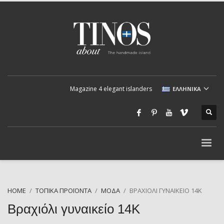
Magazine 4 elegant islanders
ΕΛΛΗΝΙΚΆ
HOME
ΤΟΠΙΚΆ ΠΡΟΪΌΝΤΑ
ΜΌΔΑ
ΒΡΑΧΙΌΛΙ ΓΥΝΑΙΚΕΊΟ 14Κ
Βραχιόλι γυναικείο 14Κ