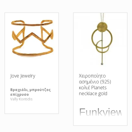
we feel a strange
connection with certain
objects on a
subconscious level, which
is hard to explain. It is as
if these objects are
imprinted in our DNA but
we can’t remember why.” ​
Jove Jewelry
Χειροποίητο
ασημένιο (925)
κολιέ Planets
Βραχιόλι, μπρούτζος
necklace gold
επίχρυσο
Vally Kontidis
Funkyjewel
Χειροποίητ