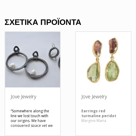
ΣΧΕΤΙΚΆ ΠΡΟΪΌΝΤΑ
Jove Jewelry
Jove Jewelry
“Somewhere along the
Εarrings red
line we lost touch with
turmaline peridot
our origins. We have
Margoni Maria
conquered space yet we
are in the dark when it
comes to our past. Yet,