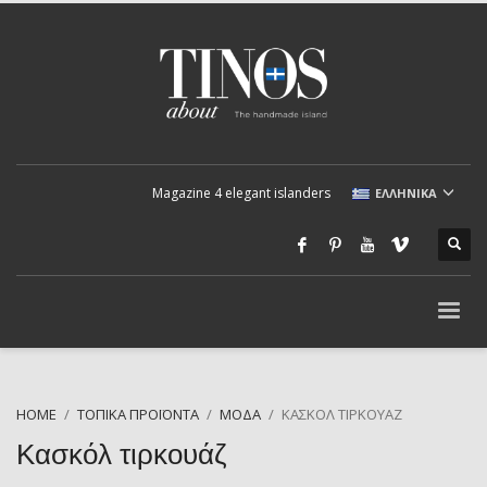
Magazine 4 elegant islanders
ΕΛΛΗΝΙΚΆ
HOME
ΤΟΠΙΚΆ ΠΡΟΪΌΝΤΑ
ΜΌΔΑ
ΚΑΣΚΌΛ ΤΙΡΚΟΥΆΖ
Κασκόλ τιρκουάζ