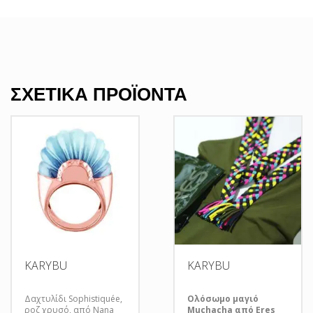
ΣΧΕΤΙΚΆ ΠΡΟΪΌΝΤΑ
KARYBU
KARYBU
Δαχτυλίδι Sophistiquée,
Ολόσωμο μαγιό
ροζ χρυσό, από Nana
Muchacha από Eres