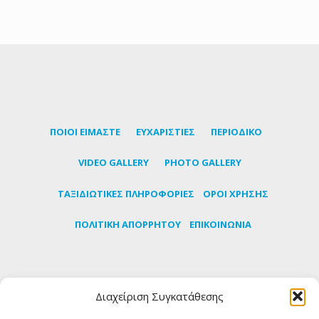
ΠΟΙΟΙ ΕΙΜΑΣΤΕ
ΕΥΧΑΡΙΣΤΙΕΣ
ΠΕΡΙΟΔΙΚΟ
VIDEO GALLERY
PHOTO GALLERY
TΑΞΙΔΙΩΤΙΚΕΣ ΠΛΗΡΟΦΟΡΙΕΣ
ΟΡΟΙ ΧΡΗΣΗΣ
ΠΟΛΙΤΙΚΗ ΑΠΟΡΡΗΤΟΥ
ΕΠΙΚΟΙΝΩΝΙΑ
Εγγραφείτε στο newsletter μας για να μαθαίνετε
Διαχείριση Συγκατάθεσης
πρώτοι τα τελευταία νέα για την Τήνο