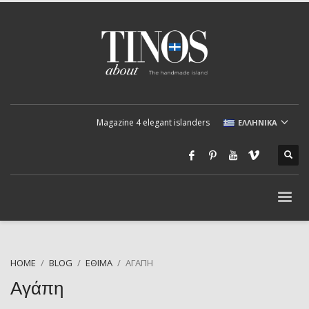
Magazine 4 elegant islanders
ΕΛΛΗΝΙΚΆ
HOME
BLOG
ΈΘΙΜΑ
ΑΓΆΠΗ
Αγάπη