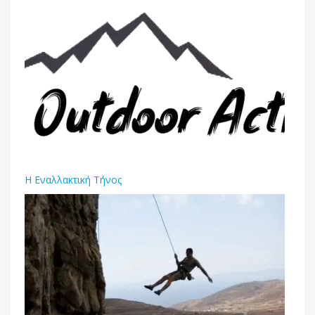
H Εναλλακτική Τήνος