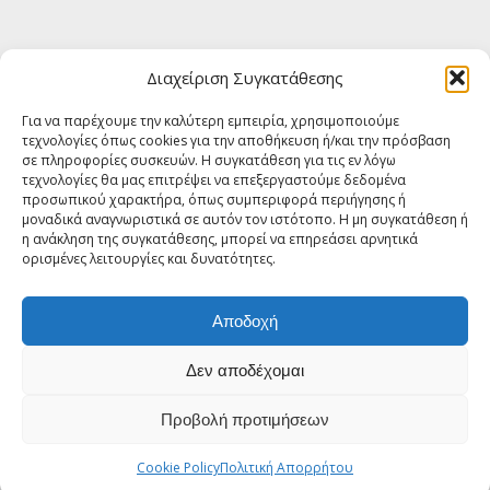
Εγγραφείτε στο newsletter μας για να μαθαίνετε
Διαχείριση Συγκατάθεσης
πρώτοι τα τελευταία νέα για την Τήνο
Για να παρέχουμε την καλύτερη εμπειρία, χρησιμοποιούμε
τεχνολογίες όπως cookies για την αποθήκευση ή/και την πρόσβαση
ΕΓΓΡΑΦΗ
σε πληροφορίες συσκευών. Η συγκατάθεση για τις εν λόγω
τεχνολογίες θα μας επιτρέψει να επεξεργαστούμε δεδομένα
προσωπικού χαρακτήρα, όπως συμπεριφορά περιήγησης ή
FOLLOW US
μοναδικά αναγνωριστικά σε αυτόν τον ιστότοπο. Η μη συγκατάθεση ή
η ανάκληση της συγκατάθεσης, μπορεί να επηρεάσει αρνητικά
ορισμένες λειτουργίες και δυνατότητες.
Αποδοχή
© Copyright 2018 Tinos About - All rights reserved | Powered by
Δεν αποδέχομαι
Shell-iT
Προβολή προτιμήσεων
Cookie Policy
Πολιτική Απορρήτου